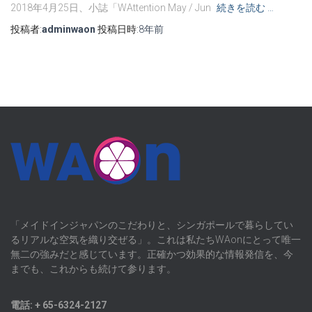
2018年4月25日、小誌「WAttention May / Jun
続きを読む …
投稿者:
adminwaon
投稿日時:
8年
前
「メイドインジャパンのこだわりと、シンガポールで暮らしてい
るリアルな空気を織り交ぜる」。これは私たちWAonにとって唯一
無二の強みだと感じています。正確かつ効果的な情報発信を、今
までも、これからも続けて参ります。
電話: + 65-6324-2127