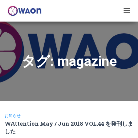
ナ
ビ
ゲ
ー
シ
ョ
ン
タグ:
magazine
を
切
り
替
え
お知らせ
WAttention May / Jun 2018 VOL.44 を発刊しま
した